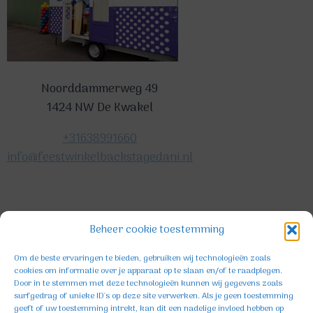
Noorddammerweg 49
1424 NW De Kwakel
+31638991660
info@feestwinkelbackstagedani.nl
©2025 TeDa-design
Beheer cookie toestemming
Om de beste ervaringen te bieden, gebruiken wij technologieën zoals
cookies om informatie over je apparaat op te slaan en/of te raadplegen.
Door in te stemmen met deze technologieën kunnen wij gegevens zoals
surfgedrag of unieke ID's op deze site verwerken. Als je geen toestemming
geeft of uw toestemming intrekt, kan dit een nadelige invloed hebben op