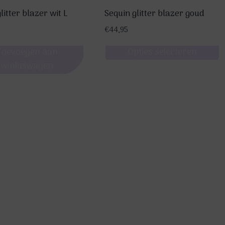
litter blazer wit L
Sequin glitter blazer goud
€
44,95
Toevoegen aan
Opties selecteren
winkelwagen
Dit
product
heeft
meerdere
variaties.
Deze
optie
kan
gekozen
worden
op
de