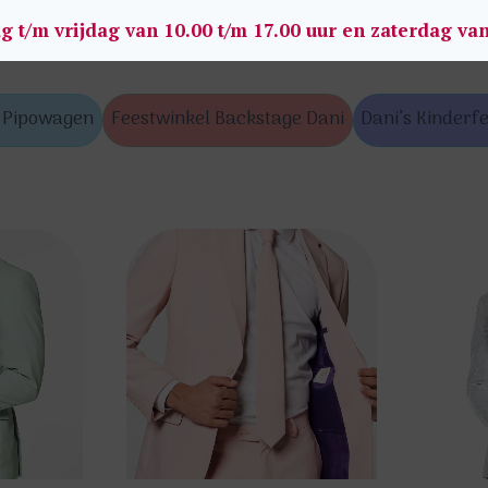
g t/m vrijdag van 10.00 t/m 17.00 uur en zaterdag va
s Pipowagen
Feestwinkel Backstage Dani
Dani’s Kinderfe