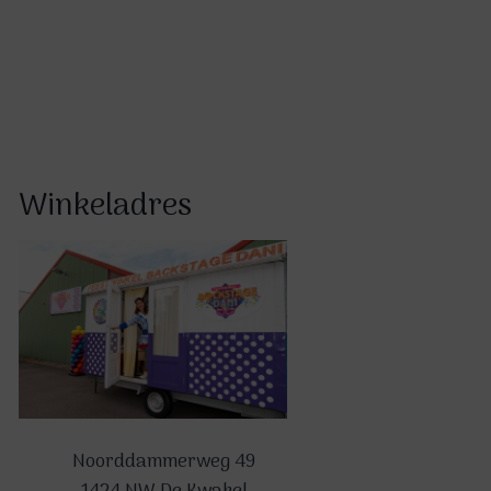
productpagina
Winkeladres
Noorddammerweg 49