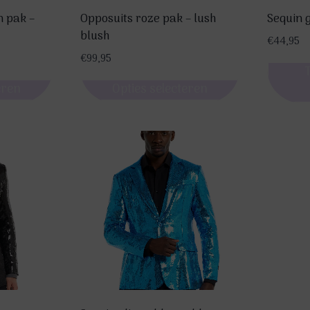
n pak –
Opposuits roze pak – lush
Sequin g
blush
€
44,95
€
99,95
eren
Opties selecteren
Dit
product
heeft
meerdere
variaties.
Deze
optie
kan
gekozen
worden
op