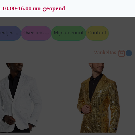
n 10.00-16.00 uur geopend
estjes
Over ons
Mijn account
Contact
Winkeltas
0