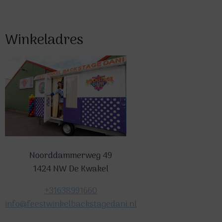
Winkeladres
Noorddammerweg 49
1424 NW De Kwakel
+31638991660
info@feestwinkelbackstagedani.nl