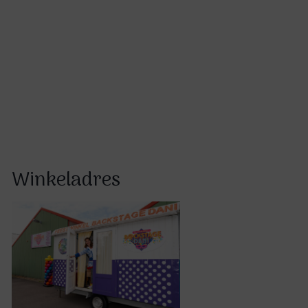
Winkeladres