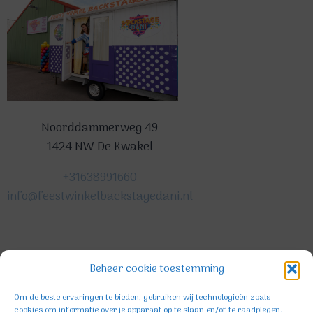
Noorddammerweg 49
1424 NW De Kwakel
+31638991660
info@feestwinkelbackstagedani.nl
©2025 TeDa-design
Beheer cookie toestemming
Om de beste ervaringen te bieden, gebruiken wij technologieën zoals
cookies om informatie over je apparaat op te slaan en/of te raadplegen.