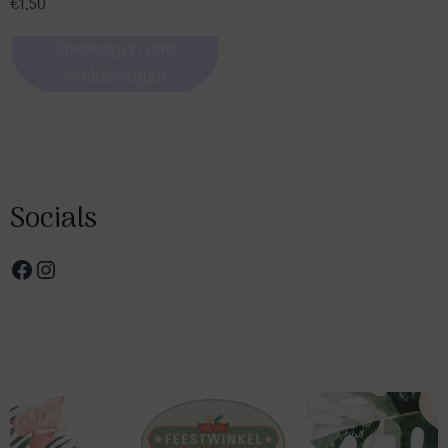
€
1,50
Toevoegen aan
winkelwagen
Socials
Facebook
Instagram