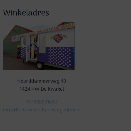
Winkeladres
Noorddammerweg 49
1424 NW De Kwakel
+31638991660
info@feestwinkelbackstagedani.nl