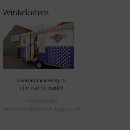
Winkeladres
Noorddammerweg 49
1424 NW De Kwakel
+31638991660
info@feestwinkelbackstagedani.nl