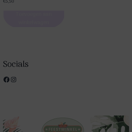
€
5,50
Toevoegen aan
winkelwagen
Socials
Facebook
Instagram