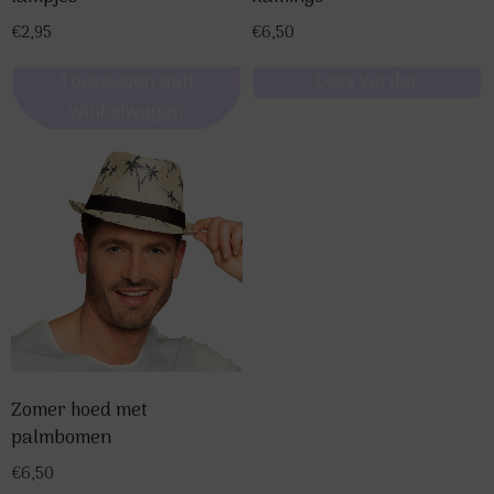
€
2,95
€
6,50
Toevoegen aan
Lees verder
winkelwagen
Zomer hoed met
palmbomen
€
6,50