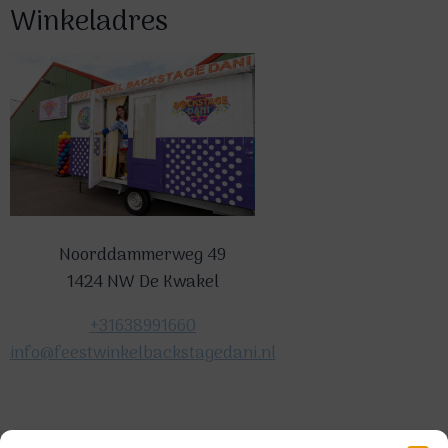
Winkeladres
Noorddammerweg 49
1424 NW De Kwakel
+31638991660
info@feestwinkelbackstagedani.nl
©2025 TeDa-design