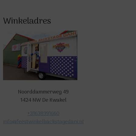
Winkeladres
Noorddammerweg 49
1424 NW De Kwakel
+31638991660
info@feestwinkelbackstagedani.nl