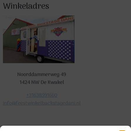
Winkeladres
Noorddammerweg 49
1424 NW De Kwakel
+31638991660
info@feestwinkelbackstagedani.nl
©2025 TeDa-design