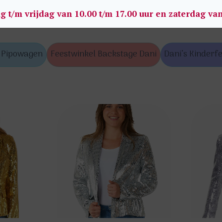
g t/m vrijdag van 10.00 t/m 17.00 uur en zaterdag va
s Pipowagen
Feestwinkel Backstage Dani
Dani’s Kinderfe