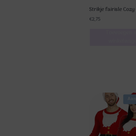
de
Strikje fairisle Coz
productpagina
€
2,75
Toevoegen 
winkelwag
Aan