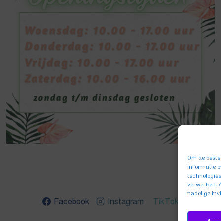
Om de beste 
informatie o
technologieë
verwerken. A
nadelige inv
Facebook
Instagram
TikTok