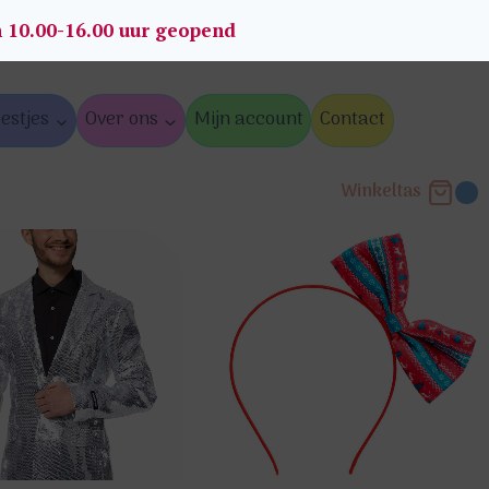
n 10.00-16.00 uur geopend
estjes
Over ons
Mijn account
Contact
Winkeltas
0