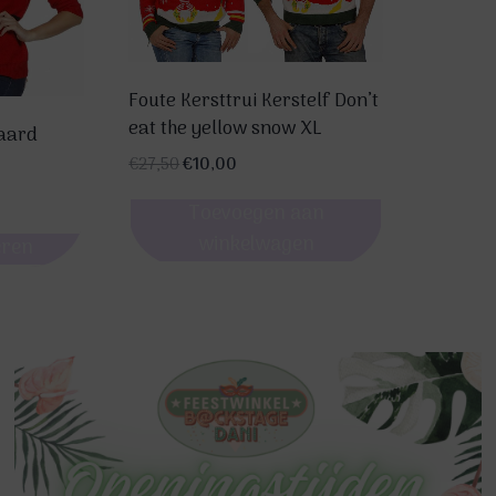
kan
gekozen
worden
Foute Kersttrui Kerstelf Don’t
op
eat the yellow snow XL
baard
de
Oorspronkelijke
Huidige
€
27,50
€
10,00
productpagina
prijs
prijs
e
Toevoegen aan
was:
is:
€27,50.
€10,00.
winkelwagen
eren