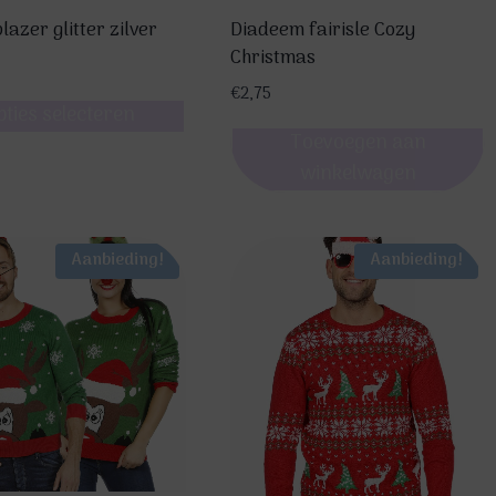
lazer glitter zilver
Diadeem fairisle Cozy
Christmas
€
2,75
pties selecteren
Toevoegen aan
winkelwagen
re
Aanbieding!
Aanbieding!
s.
n