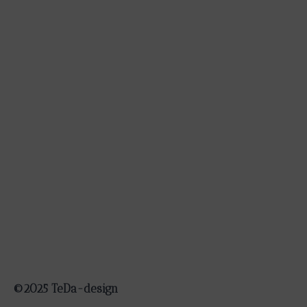
gekozen
worden
op
de
productpagina
©2025 TeDa-design