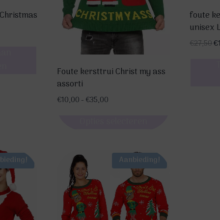
de
product
y Christmas
foute k
productpagina
unisex 
O
€
27,50
€
aan
pr
en
w
Foute kersttrui Christ my ass
€
assorti
Prijsklasse:
€
10,00
-
€
35,00
€10,00
Opties selecteren
tot
€35,00
Dit
product
bieding!
Aanbieding!
heeft
meerdere
variaties.
Deze
optie