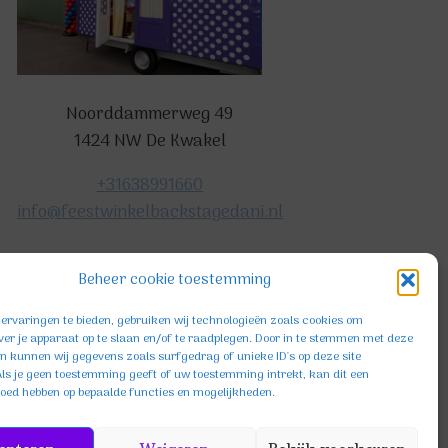
Noorddammerweg 49
1424 NW De Kwakel
+31638991660
info@feestwinkelbackstagedani.nl
Beheer cookie toestemming
ervaringen te bieden, gebruiken wij technologieën zoals cookies om
ver je apparaat op te slaan en/of te raadplegen. Door in te stemmen met deze
n kunnen wij gegevens zoals surfgedrag of unieke ID's op deze site
ls je geen toestemming geeft of uw toestemming intrekt, kan dit een
loed hebben op bepaalde functies en mogelijkheden.
KVK: 85654396