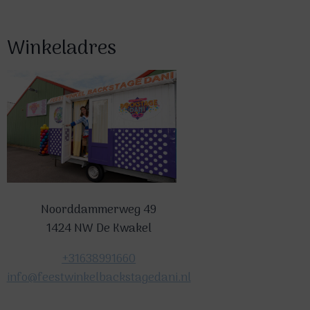
Winkeladres
Noorddammerweg 49
1424 NW De Kwakel
+31638991660
info@feestwinkelbackstagedani.nl