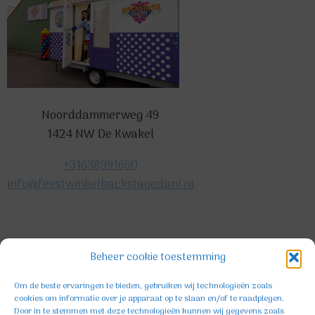
Noorddammerweg 49
1424 NW De Kwakel
+31638991660
info@feestwinkelbackstagedani.nl
©2025 TeDa-design
Beheer cookie toestemming
Om de beste ervaringen te bieden, gebruiken wij technologieën zoals
cookies om informatie over je apparaat op te slaan en/of te raadplegen.
Door in te stemmen met deze technologieën kunnen wij gegevens zoals