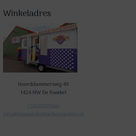
Winkeladres
Noorddammerweg 49
1424 NW De Kwakel
+31638991660
info@feestwinkelbackstagedani.nl