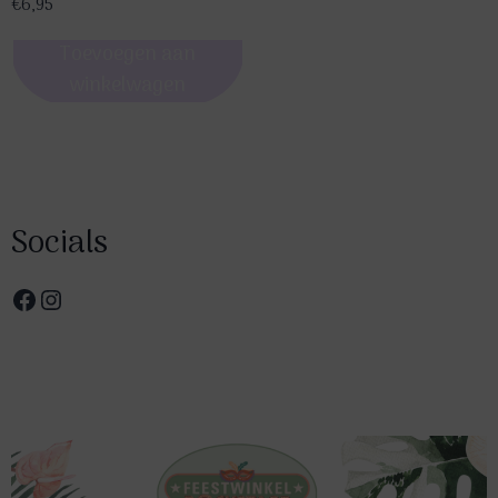
€
6,95
Toevoegen aan
winkelwagen
Socials
Facebook
Instagram