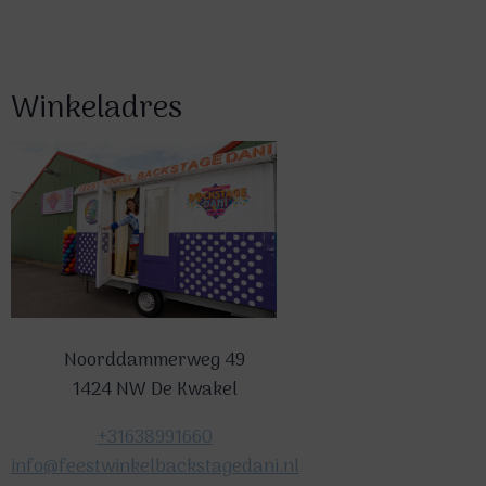
Winkeladres
Noorddammerweg 49
1424 NW De Kwakel
+31638991660
info@feestwinkelbackstagedani.nl