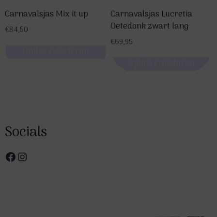
Carnavalsjas Mix it up
Carnavalsjas Lucretia
Oetedonk zwart lang
€
84,50
€
69,95
Opties selecteren
Opties selecteren
Dit
Dit
product
product
heeft
heeft
meerdere
meerdere
variaties.
Socials
variaties.
Deze
Deze
optie
Facebook
Instagram
optie
kan
kan
gekozen
gekozen
worden
worden
op
op
de