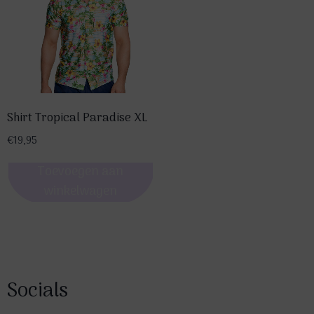
meerdere
variaties.
Deze
optie
kan
gekozen
Shirt Tropical Paradise XL
worden
op
€
19,95
de
Toevoegen aan
productpagina
winkelwagen
Socials