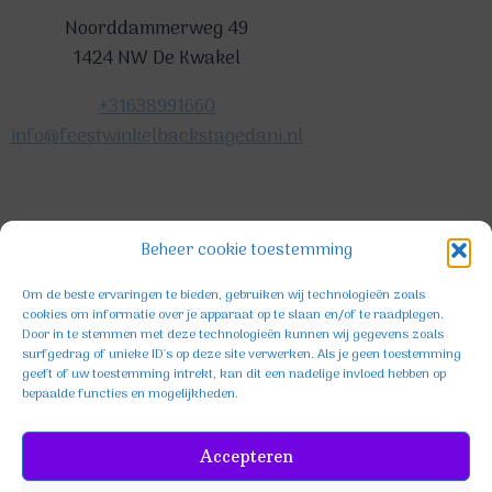
Noorddammerweg 49
1424 NW De Kwakel
+31638991660
info@feestwinkelbackstagedani.nl
©2025 TeDa-design
Beheer cookie toestemming
Om de beste ervaringen te bieden, gebruiken wij technologieën zoals
cookies om informatie over je apparaat op te slaan en/of te raadplegen.
Door in te stemmen met deze technologieën kunnen wij gegevens zoals
surfgedrag of unieke ID's op deze site verwerken. Als je geen toestemming
geeft of uw toestemming intrekt, kan dit een nadelige invloed hebben op
bepaalde functies en mogelijkheden.
Facebook
Instagram
TikTok
Accepteren