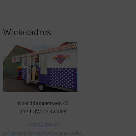
Winkeladres
Noorddammerweg 49
1424 NW De Kwakel
+31638991660
info@feestwinkelbackstagedani.nl