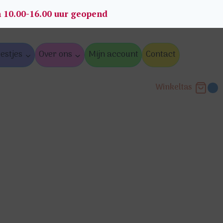
n 10.00-16.00 uur geopend
estjes
Over ons
Mijn account
Contact
Winkeltas
0