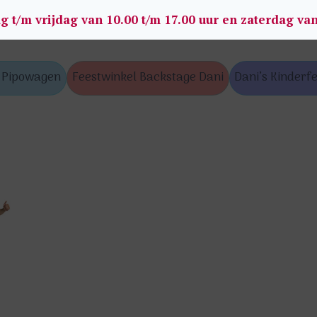
g t/m vrijdag van 10.00 t/m 17.00 uur en zaterdag va
s Pipowagen
Feestwinkel Backstage Dani
Dani’s Kinderfe