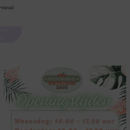
rnaval
aan
en