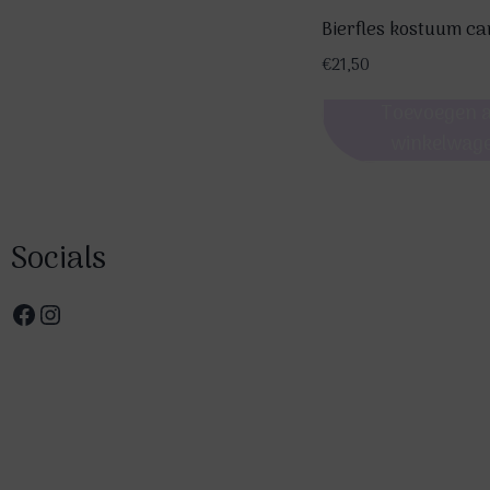
Bierfles kostuum ca
€
21,50
Toevoegen 
winkelwag
Socials
Facebook
Instagram