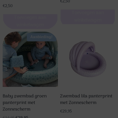
€
2,50
€
2,50
Toevoegen aan
Toevoegen aan
winkelwagen
winkelwagen
Aanbieding!
Baby zwembad groen
Zwembad lila panterprint
panterprint met
met Zonnescherm
Zonnescherm
€
29,95
Oorspronkelijke
Huidige