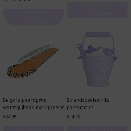
€
34,95
€
29,95
Toevoegen aan
prijs
prijs
Toevoegen aan
was:
is:
winkelwagen
€34,95.
€29,95.
winkelwagen
Beige luipaardprint
Strandspeelset lila
waterglijbaan met sproeier
panterprint
€
24,95
€
34,95
Toevoegen aan
Toevoegen aan