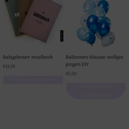
Babyshower invulboek
Ballonnen blauwe wolkjes
jongen DIY
€
12,95
€
5,50
Opties selecteren
Toevoegen aan
Dit
winkelwagen
product
heeft
meerdere
variaties.
Deze