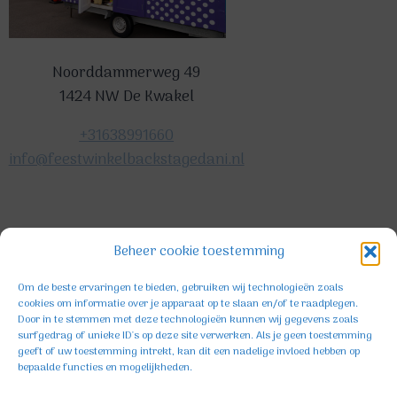
Noorddammerweg 49
1424 NW De Kwakel
+31638991660
info@feestwinkelbackstagedani.nl
©2025 TeDa-design
Beheer cookie toestemming
Om de beste ervaringen te bieden, gebruiken wij technologieën zoals
cookies om informatie over je apparaat op te slaan en/of te raadplegen.
Door in te stemmen met deze technologieën kunnen wij gegevens zoals
surfgedrag of unieke ID's op deze site verwerken. Als je geen toestemming
geeft of uw toestemming intrekt, kan dit een nadelige invloed hebben op
bepaalde functies en mogelijkheden.
Facebook
Instagram
TikTok